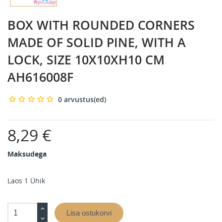
BOX WITH ROUNDED CORNERS
MADE OF SOLID PINE, WITH A
LOCK, SIZE 10X10XH10 CM
AH616008F
0 arvustus(ed)
8,29 €
Maksudega
Laos
1 Ühik
Lisa ostukorvi