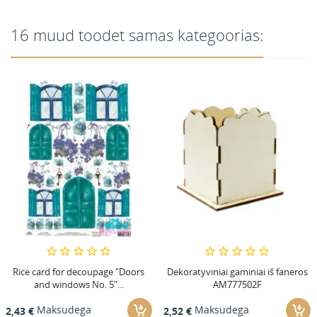
16 muud toodet samas kategoorias:
Rice card for decoupage "Doors
Dekoratyviniai gaminiai iš faneros
and windows No. 5"...
AM777502F
Maksudega
Maksudega
2,43 €
2,52 €