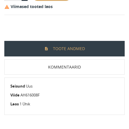
Viimased tooted laos

TOOTE ANDMED
KOMMENTAARID
Seisund
Uus
Viide
AH616008F
Laos
1 Ühik