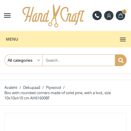
0

MENU
Avaleht
Dekupaaž
Plywood
Box with rounded corners made of solid pine, with a lock, size
10x10xh10 cm AH616008F