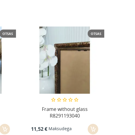
OTSAS
OTSAS
Frame without glass
R8291193040
Maksudega
11,52 €