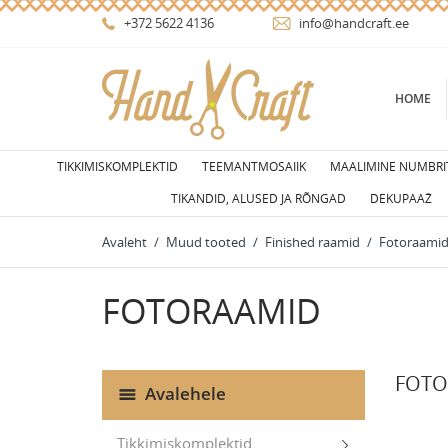
+372 5622 4136
info@handcraft.ee
HOME
TIKKIMISKOMPLEKTID
TEEMANTMOSAIIK
MAALIMINE NUMBRIT
TIKANDID, ALUSED JA RÕNGAD
DEKUPAAŽ
Avaleht
Muud tooted
Finished raamid
Fotoraami
FOTORAAMID
FOTO
Avalehele
Tikkimiskomplektid