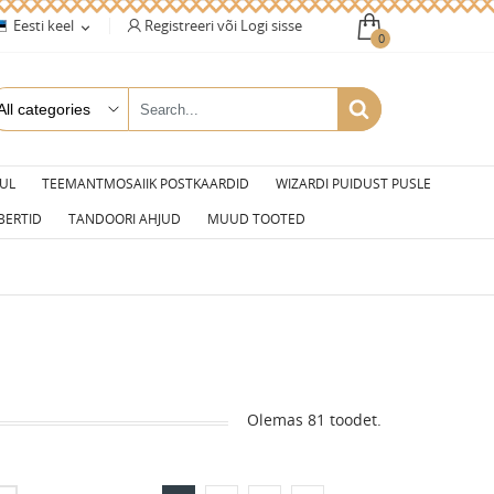
Registreeri või Logi sisse
Eesti keel

0
UL
TEEMANTMOSAIIK POSTKAARDID
WIZARDI PUIDUST PUSLE
BERTID
TANDOORI AHJUD
MUUD TOOTED
Olemas 81 toodet.