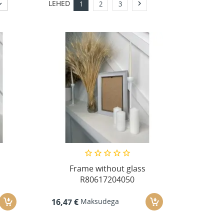
LEHED


1
2
3
Frame without glass
R80617204050
Maksudega
16,47 €