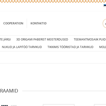
COOPERATION
KONTAKTID
E JÄRGI
3D ORIGAMI PABERIST MEISTERDUSED
TEEMANTMOSAIIK PUID
NUKUD JA LAPITÖÖ TARVIKUD
TIKKIMIS TÖÖRIISTAD JA TARVIKUD
MOL
d
RAAMID