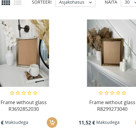


Asjakohasus
30
SORTEERI
NÄITA

Frame without glass
Frame without glass
R3692852030
R8299273040
Maksudega
Maksudega
 €
11,52 €