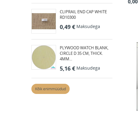
0,00
CLIPRAIL END CAP WHITE
RD10300
0,49 €
Maksudega
PLYWOOD WATCH BLANK,
CIRCLE D 35 CM, THICK.
4MM...
5,16 €
Maksudega
Kõik enimmüüdud