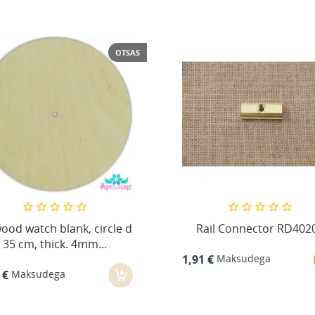
OTSAS
ood watch blank, circle d
Rail Connector RD402
35 cm, thick. 4mm...
Maksudega
1,91 €
Maksudega
 €