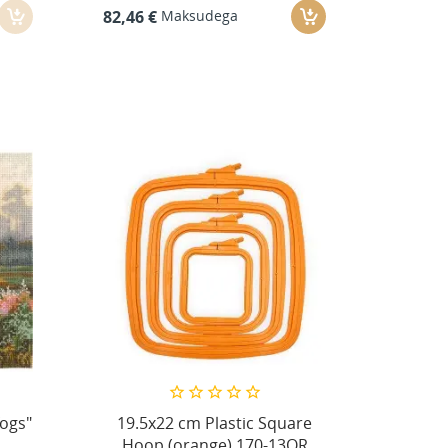
Maksudega
82,46 €
fogs"
19.5x22 cm Plastic Square
Hoop (orange) 170-13OR