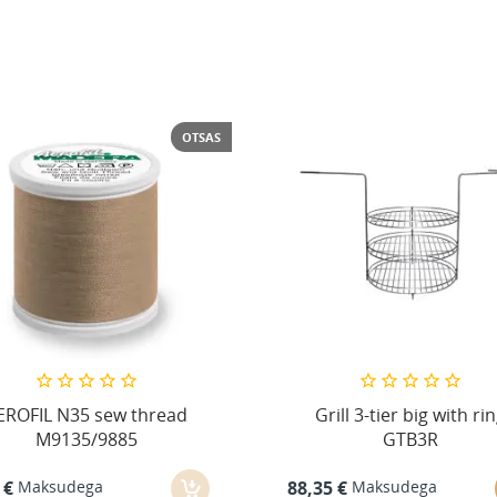
OTSAS
EROFIL N35 sew thread
Grill 3-tier big with ri
M9135/9885
GTB3R
Maksudega
Maksudega
 €
88,35 €