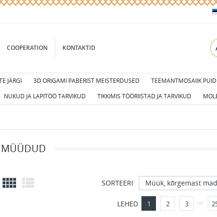
COOPERATION
KONTAKTID
E JÄRGI
3D ORIGAMI PABERIST MEISTERDUSED
TEEMANTMOSAIIK PUID
NUKUD JA LAPITÖÖ TARVIKUD
TIKKIMIS TÖÖRIISTAD JA TARVIKUD
MOL
M MÜÜDUD


Müük, kõrgemast ma
SORTEERI
…
LEHED
1
2
3
2