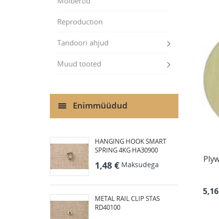
Molbertid
Reproduction
Tandoori ahjud
Muud tooted
Enimmüüdud
HANGING HOOK SMART
SPRING 4KG HA30900
Plyw
1,48 €
Maksudega
5,16
METAL RAIL CLIP STAS
RD40100