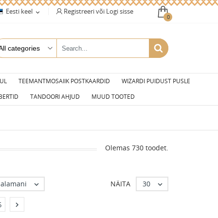
Registreeri või Logi sisse
Eesti keel

0
UL
TEEMANTMOSAIIK POSTKAARDID
WIZARDI PUIDUST PUSLE
BERTID
TANDOORI AHJUD
MUUD TOOTED
Olemas 730 toodet.
dalamani
30
NÄITA



5