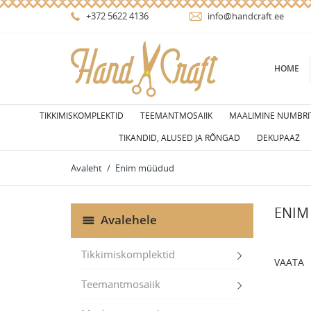
+372 5622 4136
info@handcraft.ee
HOME
TIKKIMISKOMPLEKTID
TEEMANTMOSAIIK
MAALIMINE NUMBRIT
TIKANDID, ALUSED JA RÕNGAD
DEKUPAAŽ
Avaleht
Enim müüdud
ENI
Avalehele
Tikkimiskomplektid
VAATA
Teemantmosaiik