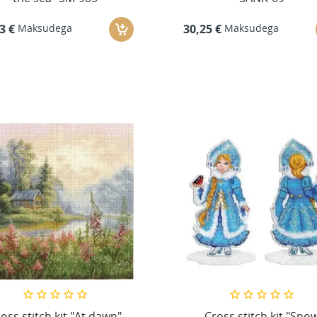
Maksudega
Maksudega
3 €
30,25 €
oss stitch kit "At dawn"
Cross stitch kit "Sno