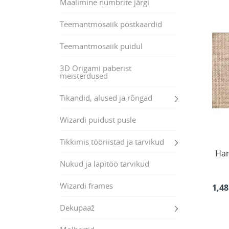
Maalimine numbrite järgi
Teemantmosaiik postkaardid
Teemantmosaiik puidul
3D Origami paberist
meisterdused
Tikandid, alused ja rõngad
Wizardi puidust pusle
Tikkimis tööriistad ja tarvikud
Han
Nukud ja lapitöö tarvikud
Wizardi frames
1,48
Dekupaaž