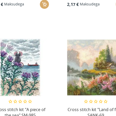
Maksudega
Maksudega
 €
2,17 €
oss stitch kit "A piece of
Cross stitch kit "Land of 
the sea" SM-985
SANK-69