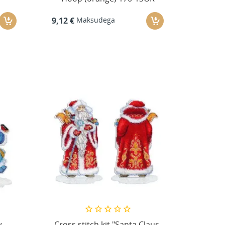
Maksudega
9,12 €
w
Cross stitch kit "Santa Claus,